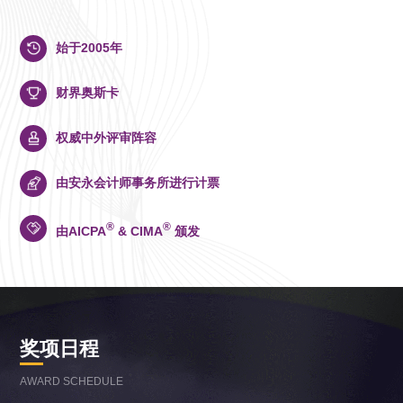
始于2005年
财界奥斯卡
权威中外评审阵容
由安永会计师事务所进行计票
®
®
由AICPA
& CIMA
颁发
奖项日程
AWARD SCHEDULE